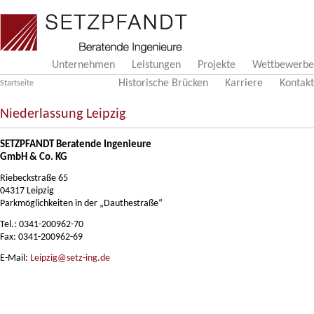
Direkt zum Inhalt
Setzpfandt
Unternehmen
Leistungen
Projekte
Wettbewerbe
Historische Brücken
Karriere
Kontakt
Startseite
Niederlassung Leipzig
SETZPFANDT Beratende Ingenieure
GmbH & Co. KG
Riebeckstraße 65
04317 Leipzig
Parkmöglichkeiten in der „Dauthestraße“
Tel.: 0341-200962-70
Fax: 0341-200962-69
E-Mail:
Leipzig@setz-ing.de