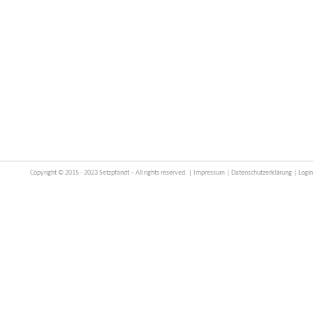
Copyright © 2015 - 2023 Setzpfandt – All rights reserved. |
Impressum
|
Datenschutzerklärung
|
Login