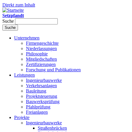
Direkt zum Inhalt
Setzpfandt
Suche
Unternehmen
Firmengeschichte
Niederlassungen
Philosophie
Mitgliedschaften
Zertifizierungen
Forschung und Publikationen
Leistungen
Ingenieurbauwerke
Verkehrsanlagen
Bauleitung
Projektsteuerung
Bauwerksprüfung
Pfahlprüfung
Freianlagen
Projekte
Ingenieurbauwerke
Straßenbrücken